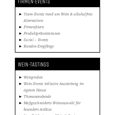
FIRMEN-EVENTS
Team-Events rund um Wein & alkoholfreie
Alternativen
Firmenfeiern
Produktpräsentationen
Social – Events
Kunden-Empfänge
WEIN-TASTINGS
Weinproben
Wein-Events inklusive Ausstattung im
eigenen Hause
Themenenabende
Maßgeschneiderte Weinauswahl für
besondere Anlässe