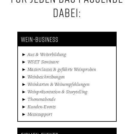
dabei:
WEIN-BUSINESS
Aus & Weiterbildung
WSET Seminare
Masterclasses & geführte Weinproben
Weinbeschreibungen
Weinkarten & Weinempfehlungen
Weinpräsentation & Storytelling
Themenabende
Kunden-Events
Messesupport