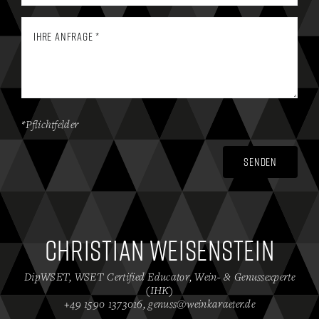
*Pflichtfelder
Senden
Christian Weisenstein
DipWSET, WSET Certified Educator, Wein- & Genussexperte
(IHK)
+49 1590 1373016
,
genuss@weinkaraeter.de