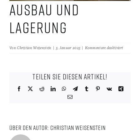
Ausbau und
Lagerung
für
Von
Christian Weisenstein
|
5. Januar 2025
|
Kommentare deaktiviert
Ausbau
und
Lagerung
Teilen Sie diesen Artikel!
Facebook
X
Reddit
LinkedIn
WhatsApp
Telegram
Tumblr
Pinterest
Vk
Xing
E-
Mail
Über den Autor:
Christian Weisenstein