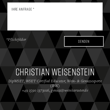
*Pflichtfelder
Senden
Christian Weisenstein
DipWSET, WSET Certified Educator, Wein- & Genussexperte
(IHK)
+49 1590 1373016
,
genuss@weinkaraeter.de